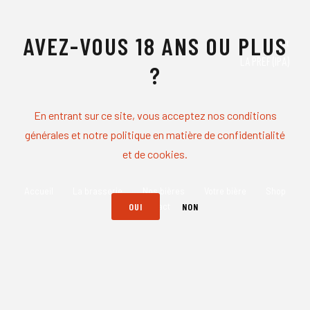
AVEZ-VOUS 18 ANS OU PLUS
Next
LA PREF (IPA)
?
En entrant sur ce site, vous acceptez nos conditions
générales et notre politique en matière de confidentialité
et de cookies.
Accueil
La brasserie
Nos bières
Votre bière
Shop
OUI
NON
Contact