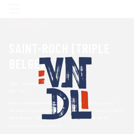
Brasserie VNDL
Gamme fixe
SAINT-ROCH (TRIPLE
BELGE)
Type : Triple Belge
ABV : 9%
Avec sa robe légèrement trouble et sa belle mousse, vous
retrouverez un nez épicé, céréalier et fortement levuré sur cette
bière de type Triple belge. En bouche, sa force et ses 9%
s’expriment en toute sérénité.