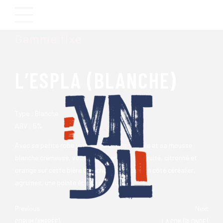
Brasserie VNDL
Gamme fixe
L’ESPLA (BLANCHE)
Type : Blanche
ABV : 5%
Avec sa petite robe jaune légèrement trouble et sa mousse
blanche crémeuse, vous retrouverez un nez fruité, citronné et
orange sur cette bière blanche. En bouche, un côté céréalier,
agrumes, une pointe épicée et levurée.
Previous
Next
CORUM (AMBRÉE)
LA COM (BLONDE)